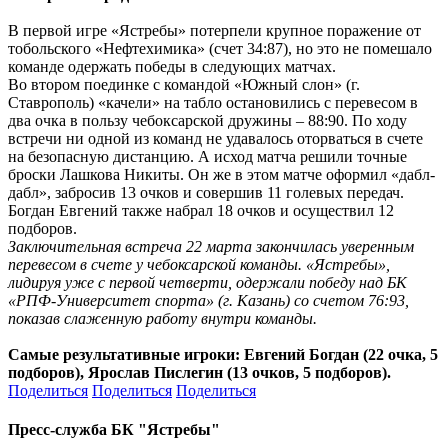
В первой игре «Ястребы» потерпели крупное поражение от
тобольского «Нефтехимика» (счет 34:87), но это не помешало
команде одержать победы в следующих матчах.
Во втором поединке с командой «Южный слон» (г.
Ставрополь) «качели» на табло остановились с перевесом в
два очка в пользу чебоксарской дружины – 88:90. По ходу
встречи ни одной из команд не удавалось оторваться в счете
на безопасную дистанцию. А исход матча решили точные
броски Лашкова Никиты. Он же в этом матче оформил «дабл-
дабл», забросив 13 очков и совершив 11 голевых передач.
Богдан Евгений также набрал 18 очков и осуществил 12
подборов.
Заключительная встреча 22 марта закончилась уверенным
перевесом в счете у чебоксарской команды. «Ястребы»,
лидируя уже с первой четверти, одержали победу над БК
«РПФ-Университет спорта» (г. Казань) со счетом 76:93,
показав слаженную работу внутри команды.
Самые результативные игроки: Евгений Богдан (22 очка, 5
подборов), Ярослав Пислегин (13 очков, 5 подборов).
Поделиться
Поделиться
Поделиться
Пресс-служба БК "Ястребы"