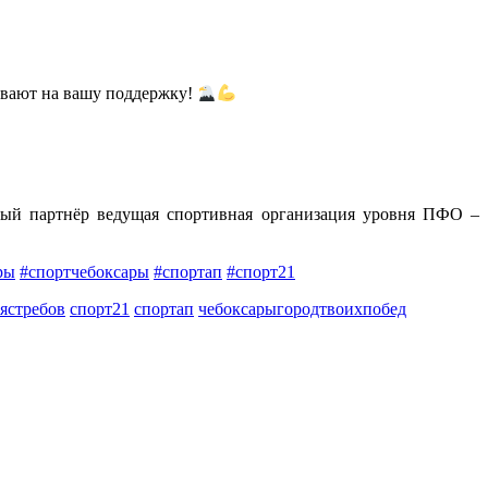
тывают на вашу поддержку!
й партнёр ведущая спортивная организация уровня ПФО –
ры
#спортчебоксары
#спортап
#спорт21
ястребов
спорт21
спортап
чебоксарыгородтвоихпобед