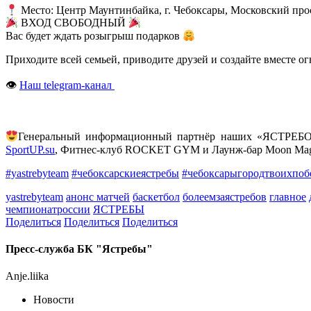
Место: Центр Маунтинбайка, г. Чебоксары, Московский про
ВХОД СВОБОДНЫЙ
Вас будет ждать розыгрыш подарков
Приходите всей семьей, приводите друзей и создайте вместе 
👁
Наш telegram-канал
Генеральный информационный партнёр наших «ЯСТРЕБОВ
SportUP.su
, Фитнес-клуб ROCKET GYM и Лаунж-бар Moon Mag
#yastrebyteam
#чебоксарскиеястребы
#чебоксарыгородтвоихпоб
yastrebyteam
анонс матчей
баскетбол
болеемзаястребов
главное
чемпионатроссии
ЯСТРЕБЫ
Поделиться
Поделиться
Поделиться
Пресс-служба БК "Ястребы"
Anje.liika
Новости