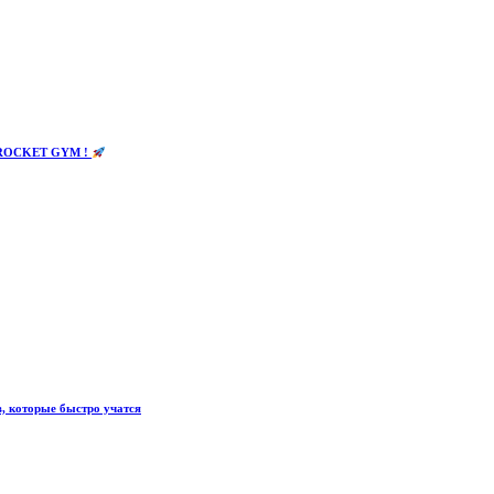
уб ROCKET GYM !
, которые быстро учатся