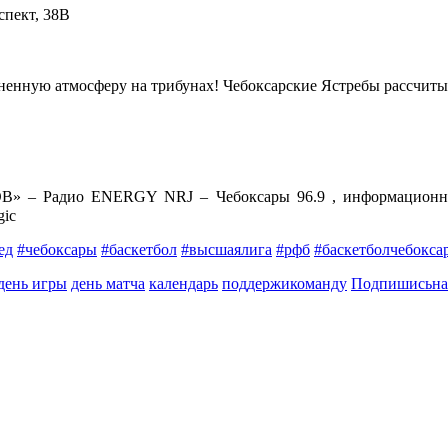
спект, 38В
огненную атмосферу на трибунах! Чебоксарские Ястребы рассчи
» – Радио ENERGY NRJ – Чебоксары 96.9 , информационны
ic
ед
#чебоксары
#баскетбол
#высшаялига
#рфб
#баскетболчебокса
день игры
день матча
календарь
поддержикоманду
Подпишисьна