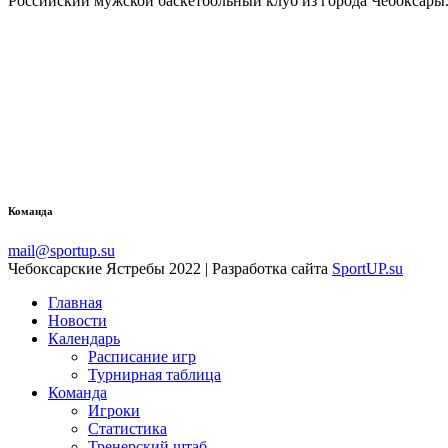
Российский мужской баскетбольный клуб из города Чебоксары.
Команда
mail@sportup.su
Чебоксарские Ястребы 2022 | Разработка сайта
SportUP.su
Главная
Новости
Календарь
Расписание игр
Турнирная таблица
Команда
Игроки
Статистика
Тренерский штаб