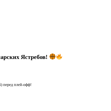
сарских Ястребов!
) перед плей-офф!