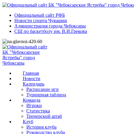
Официальный сайт РФБ
Новости спорта Чувашии
Администрация города Чебоксары
СШ по баскетболу им. В.И.Грекова
Главная
Новости
Календарь
Расписание игр
Турнирная таблица
Команда
Игроки
Статистика
Тренерский штаб
Клуб
История клуба
Руководство клуба