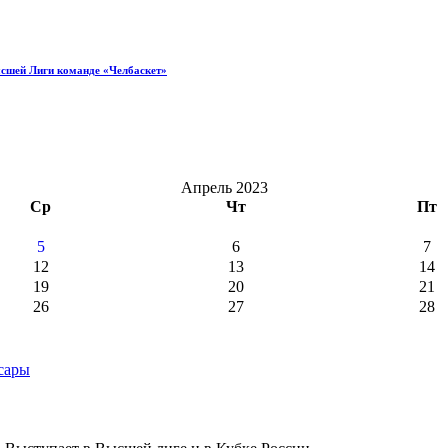
ысшей Лиги команде «Челбаскет»
Апрель 2023
Ср
Чт
Пт
5
6
7
12
13
14
19
20
21
26
27
28