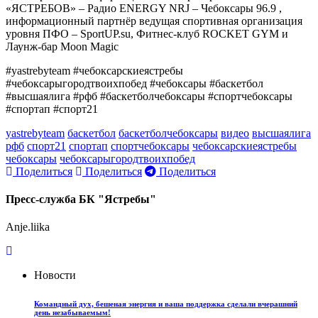
«ЯСТРЕБОВ» – Радио ENERGY NRJ – Чебоксары 96.9 ,
информационный партнёр ведущая спортивная организация
уровня ПФО – SportUP.su, Фитнес-клуб ROCKET GYM и
Лаунж-бар Moon Magic
#yastrebyteam #чебоксарскиеястребы
#чебоксарыгородтвоихпобед #чебоксары #баскетбол
#высшаялига #рфб #баскетболчебоксары #спортчебоксары
#спортап #спорт21
yastrebyteam
баскетбол
баскетболчебоксары
видео
высшаялига
рфб
спорт21
спортап
спортчебоксары
чебоксарскиеястребы
чебоксары
чебоксарыгородтвоихпобед
Поделиться
Поделиться
Поделиться
Пресс-служба БК "Ястребы"
Anje.liika
Новости
Командный дух, бешеная энергия и ваша поддержка сделали вчерашний
день незабываемым!