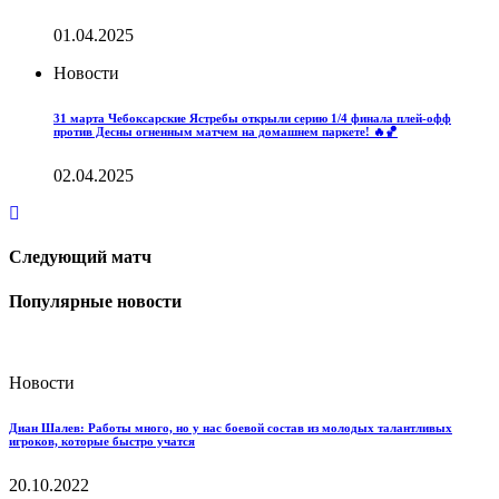
01.04.2025
Новости
31 марта Чебоксарские Ястребы открыли серию 1/4 финала плей-офф
против Десны огненным матчем на домашнем паркете! 🔥🏀
02.04.2025
Следующий матч
Популярные новости
Новости
Диан Шалев: Работы много, но у нас боевой состав из молодых талантливых
игроков, которые быстро учатся
20.10.2022