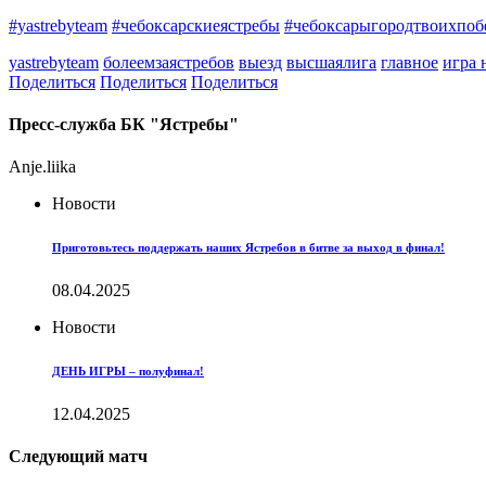
#yastrebyteam
#чебоксарскиеястребы
#чебоксарыгородтвоихпоб
yastrebyteam
болеемзаястребов
выезд
высшаялига
главное
игра 
Поделиться
Поделиться
Поделиться
Пресс-служба БК "Ястребы"
Anje.liika
Новости
Приготовьтесь поддержать наших Ястребов в битве за выход в финал!
08.04.2025
Новости
ДЕНЬ ИГРЫ – полуфинал!
12.04.2025
Следующий матч