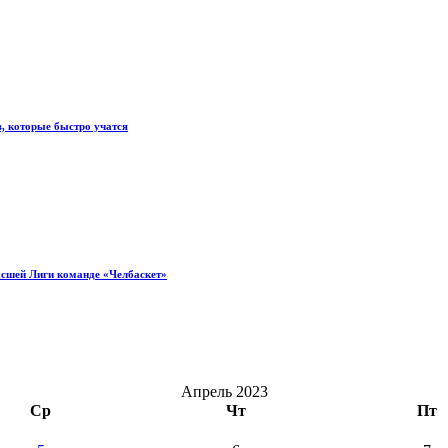
, которые быстро учатся
ысшей Лиги команде «Челбаскет»
Апрель 2023
Ср
Чт
Пт