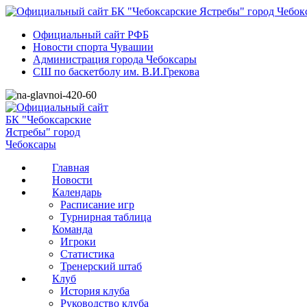
Официальный сайт РФБ
Новости спорта Чувашии
Администрация города Чебоксары
СШ по баскетболу им. В.И.Грекова
Главная
Новости
Календарь
Расписание игр
Турнирная таблица
Команда
Игроки
Статистика
Тренерский штаб
Клуб
История клуба
Руководство клуба