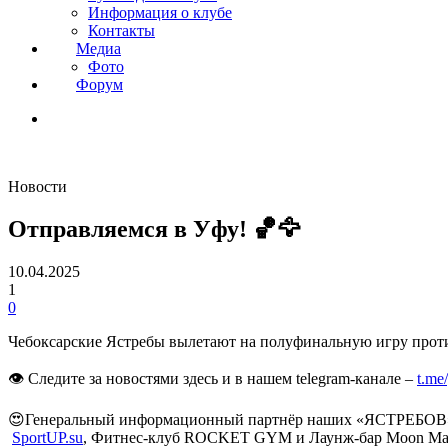
Информация о клубе
Контакты
Медиа
Фото
Форум
Новости
Отправляемся в Уфу! 🏀🦅
10.04.2025
1
0
Чебоксарские Ястребы вылетают на полуфинальную игру прот
👁 Следите за новостями здесь и в нашем telegram-канале –
t.me
😍Генеральный информационный партнёр наших «ЯСТРЕБОВ» –
SportUP.su
, Фитнес-клуб ROCKET GYM и Лаунж-бар Moon Ma