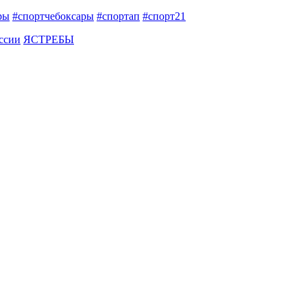
ры
#спортчебоксары
#спортап
#спорт21
ссии
ЯСТРЕБЫ