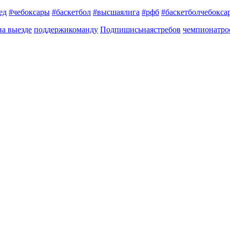
ед
#чебоксары
#баскетбол
#высшаялига
#рфб
#баскетболчебокса
на выезде
поддержикоманду
Подпишисьнаястребов
чемпионатро