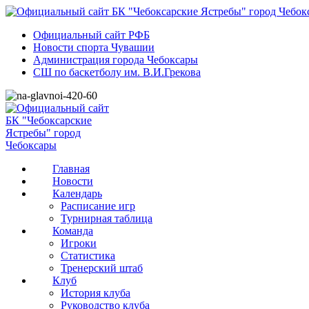
Официальный сайт РФБ
Новости спорта Чувашии
Администрация города Чебоксары
СШ по баскетболу им. В.И.Грекова
Главная
Новости
Календарь
Расписание игр
Турнирная таблица
Команда
Игроки
Статистика
Тренерский штаб
Клуб
История клуба
Руководство клуба