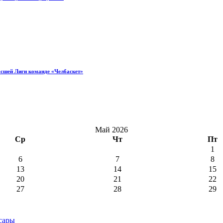
ысшей Лиги команде «Челбаскет»
Май 2026
Ср
Чт
Пт
1
6
7
8
13
14
15
20
21
22
27
28
29