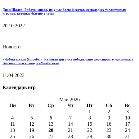
Диан Шалев: Работы много, но у нас боевой состав из молодых талантливых
игроков, которые быстро учатся
20.10.2022
Новости
«Чебоксарские Ястребы» уступили три очка победителям регулярного чемпионата
Высшей Лиги команде «Челбаскет»
11.04.2023
Календарь игр
Май 2026
Пн
Вт
Ср
Чт
Пт
Сб
Вс
1
2
3
4
5
6
7
8
9
10
11
12
13
14
15
16
17
18
19
20
21
22
23
24
25
26
27
28
29
30
31