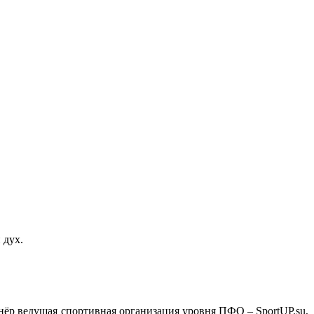
 дух.
 ведущая спортивная организация уровня ПФО – SportUP.su,