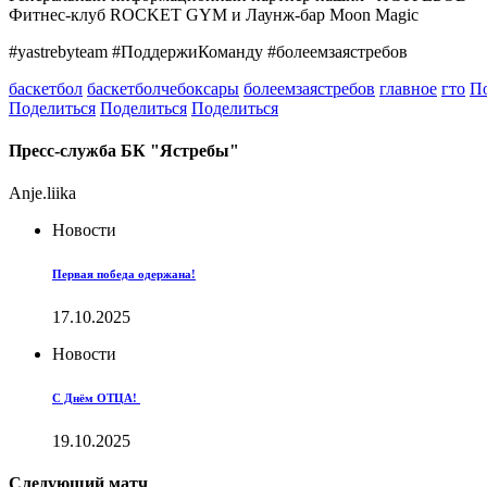
Фитнес-клуб ROCKET GYM и Лаунж-бар Moon Magic
#yastrebyteam #ПоддержиКоманду #болеемзаястребов
баскетбол
баскетболчебоксары
болеемзаястребов
главное
гто
П
Поделиться
Поделиться
Поделиться
Пресс-служба БК "Ястребы"
Anje.liika
Новости
Первая победа одержана!
17.10.2025
Новости
С Днём ОТЦА!
19.10.2025
Следующий матч