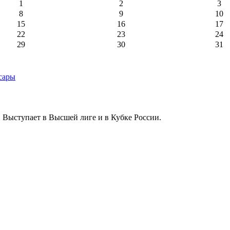
1
2
3
8
9
10
15
16
17
22
23
24
29
30
31
 Выступает в Высшей лиге и в Кубке России.