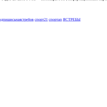
одпишисьнаястребов
спорт21
спортап
ЯСТРЕБЫ