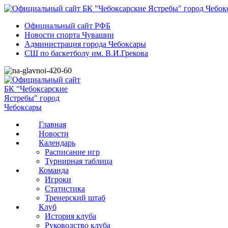
Официальный сайт РФБ
Новости спорта Чувашии
Администрация города Чебоксары
СШ по баскетболу им. В.И.Грекова
Главная
Новости
Календарь
Расписание игр
Турнирная таблица
Команда
Игроки
Статистика
Тренерский штаб
Клуб
История клуба
Руководство клуба