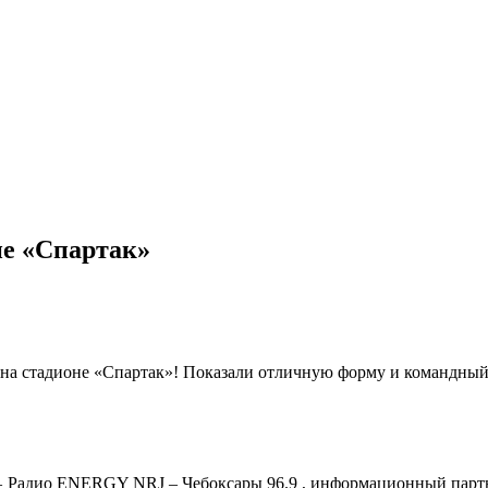
е «Спартак»
на стадионе «Спартак»! Показали отличную форму и командный
адио ENERGY NRJ – Чебоксары 96.9 , информационный партнёр