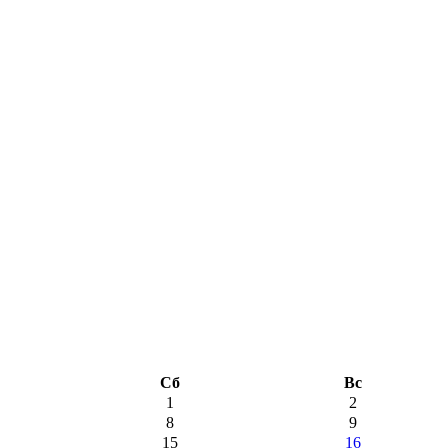
Сб
Вс
1
2
8
9
15
16