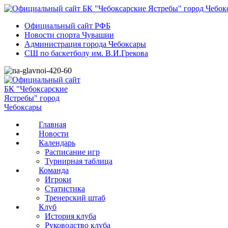
Официальный сайт РФБ
Новости спорта Чувашии
Администрация города Чебоксары
СШ по баскетболу им. В.И.Грекова
Главная
Новости
Календарь
Расписание игр
Турнирная таблица
Команда
Игроки
Статистика
Тренерский штаб
Клуб
История клуба
Руководство клуба