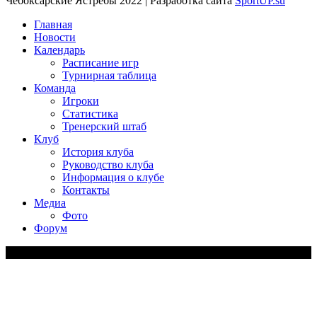
Чебоксарские Ястребы 2022 | Разработка сайта
SportUP.su
Главная
Новости
Календарь
Расписание игр
Турнирная таблица
Команда
Игроки
Статистика
Тренерский штаб
Клуб
История клуба
Руководство клуба
Информация о клубе
Контакты
Медиа
Фото
Форум