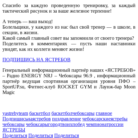
Спасибо за каждую проведенную тренировку, за каждый
тактический рисунок и за ваше железное терпение!
А теперь — ваш выход!
Болельщики, у каждого из нас был свой тренер — в школе, в
секции, в жизни.
Какой самый главный совет вы запомнили от своего тренера?
Поделитесь в комментариях — пусть наши наставники
увидят, как их коллеги меняют жизни!
ПОДПИШИСЬ НА ЯСТРЕБОВ
Генеральный информационный партнёр наших «ЯСТРЕБОВ»
– Радио ENERGY NRJ – Чебоксары 96.9 , информационный
партнёр ведущая спортивная организация уровня ПФО –
SportUP.su, Фитнес-клуб ROCKET GYM и Лаунж-бар Moon
Magic
yastrebyteam
баскетбол
баскетболчебоксары
главное
Подпишисьнаястребов
поздравление
чебоксарскиеястребы
чебоксары
чебоксарыгородтвоихпобед
чемпионатроссии
ЯСТРЕБЫ
Поделиться
Поделиться
Поделиться