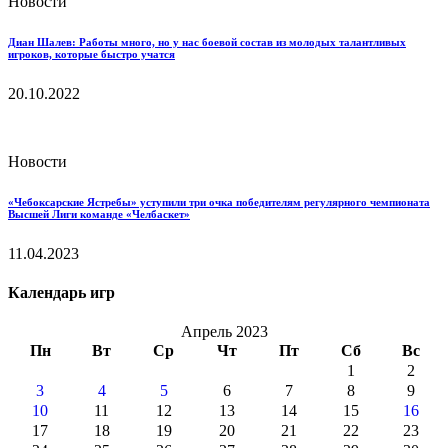
Новости
Диан Шалев: Работы много, но у нас боевой состав из молодых талантливых
игроков, которые быстро учатся
20.10.2022
Новости
«Чебоксарские Ястребы» уступили три очка победителям регулярного чемпионата
Высшей Лиги команде «Челбаскет»
11.04.2023
Календарь игр
Апрель 2023
Пн
Вт
Ср
Чт
Пт
Сб
Вс
1
2
3
4
5
6
7
8
9
10
11
12
13
14
15
16
17
18
19
20
21
22
23