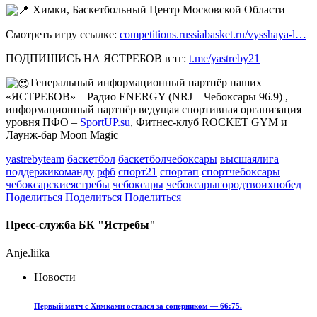
Химки, Баскетбольный Центр Московской Области
Смотреть игру ссылке:
competitions.russiabasket.ru/vysshaya-l…
ПОДПИШИСЬ НА ЯСТРЕБОВ в тг:
t.me/yastreby21
Генеральный информационный партнёр наших
«ЯСТРЕБОВ» – Радио ENERGY (NRJ – Чебоксары 96.9) ,
информационный партнёр ведущая спортивная организация
уровня ПФО –
SportUP.su
, Фитнес-клуб ROCKET GYM и
Лаунж-бар Moon Magic
yastrebyteam
баскетбол
баскетболчебоксары
высшаялига
поддержикоманду
рфб
спорт21
спортап
спортчебоксары
чебоксарскиеястребы
чебоксары
чебоксарыгородтвоихпобед
Поделиться
Поделиться
Поделиться
Пресс-служба БК "Ястребы"
Anje.liika
Новости
Первый матч с Химками остался за соперником — 66:75.