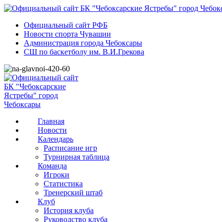
Официальный сайт РФБ
Новости спорта Чувашии
Администрация города Чебоксары
СШ по баскетболу им. В.И.Грекова
Главная
Новости
Календарь
Расписание игр
Турнирная таблица
Команда
Игроки
Статистика
Тренерский штаб
Клуб
История клуба
Руководство клуба