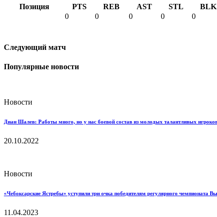
Позиция
PTS
REB
AST
STL
BLK
0
0
0
0
0
Следующий матч
Популярные новости
Новости
Диан Шалев: Работы много, но у нас боевой состав из молодых талантливых игроков
20.10.2022
Новости
«Чебоксарские Ястребы» уступили три очка победителям регулярного чемпионата В
11.04.2023