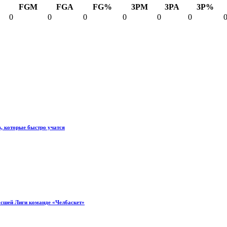
FGM
FGA
FG%
3PM
3PA
3P%
0
0
0
0
0
0
, которые быстро учатся
ысшей Лиги команде «Челбаскет»