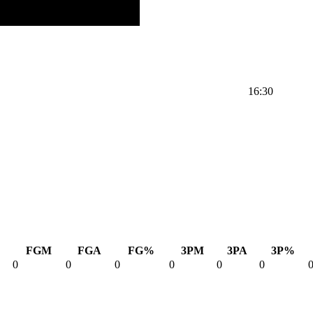
16:30
FGM
FGA
FG%
3PM
3PA
3P%
0
0
0
0
0
0