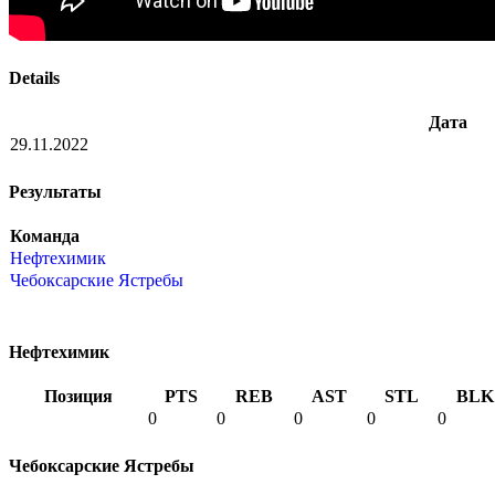
Details
Дата
29.11.2022
Результаты
Команда
Нефтехимик
Чебоксарские Ястребы
Нефтехимик
Позиция
PTS
REB
AST
STL
BLK
0
0
0
0
0
Чебоксарские Ястребы