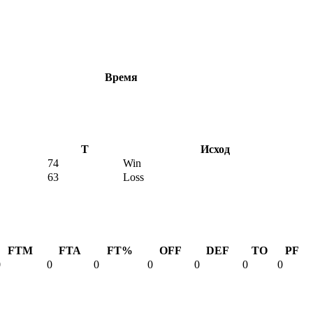
Время
T
Исход
74
Win
63
Loss
FTM
FTA
FT%
OFF
DEF
TO
PF
0
0
0
0
0
0
0