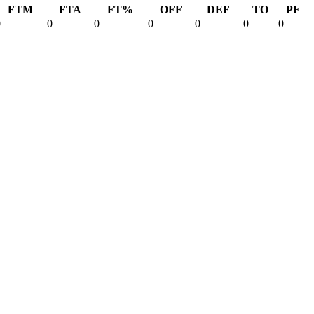
FTM
FTA
FT%
OFF
DEF
TO
PF
0
0
0
0
0
0
0