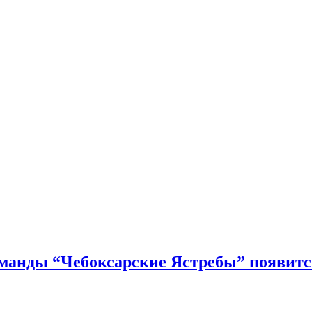
команды “Чебоксарские Ястребы” появит