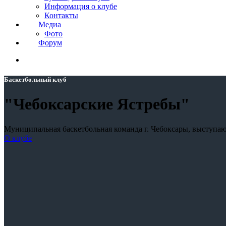
Информация о клубе
Контакты
Медиа
Фото
Форум
Баскетбольный клуб
"Чебоксарские Ястребы"
Муниципальная баскетбольная команда г. Чебоксары, выступа
О клубе