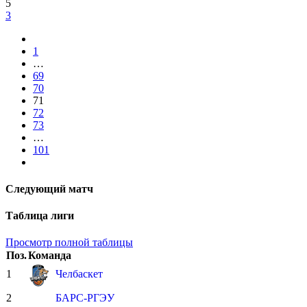
5
3
1
…
69
70
71
72
73
…
101
Следующий матч
Таблица лиги
Просмотр полной таблицы
Поз.
Команда
1
Челбаскет
2
БАРС-РГЭУ