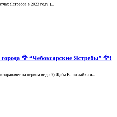
ах Ястребов в 2023 году!)...
орода 🦅 “Чебоксарские Ястребы” 🦅!
дравляет на первом видео?) Ждём Ваши лайки и...