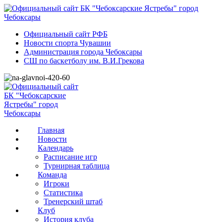
Официальный сайт РФБ
Новости спорта Чувашии
Администрация города Чебоксары
СШ по баскетболу им. В.И.Грекова
Главная
Новости
Календарь
Расписание игр
Турнирная таблица
Команда
Игроки
Статистика
Тренерский штаб
Клуб
История клуба