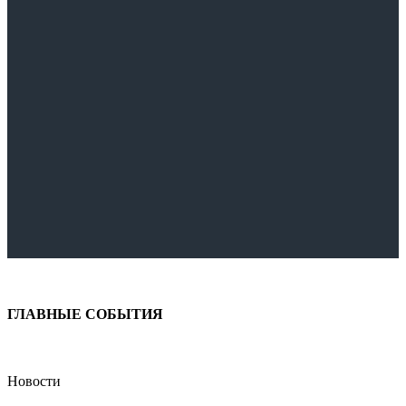
ГЛАВНЫЕ СОБЫТИЯ
Новости