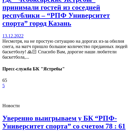
принимали гостей из соседней
республики – “РПФ Университет
спорта” город Казань
13.12.2022
Несмотря, на не простую ситуацию на дорогах из-за обилия
снега, на матч пришло большое количество преданных людей
баскетболу! 🙏🏻 Спасибо Вам, дорогие наши любители
баскетбола,...
Пресс-служба БК "Ястребы"
65
5
Новости
Уверенно выигрываем у БК “РПФ-
Университет спорта” со счетом 78 : 61