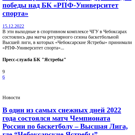
победы над БК «РПФ-Университет
спорта»
15.12.2022
В эти выходные в спортивном комплексе ЧГУ в Чебоксарах
состоялись два матча регулярного сезона баскетбольной
Высшей лиги, в которых «Чебоксарские Ястребы» принимали
«РПФ-Университет спорта»...
Пресс-служба БК "Ястребы"
9
6
Новости
В один из самых снежных дней 2022
года состоялся матч Чемпионата
России по баскетболу – Высшая Лига,
где “Чебоксарские Ястребы”