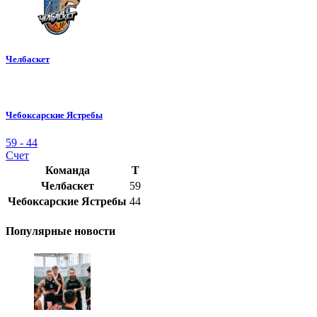
Челбаскет
Чебоксарские Ястребы
59
-
44
Счет
Команда
T
Челбаскет
59
Чебоксарские Ястребы
44
Популярные новости