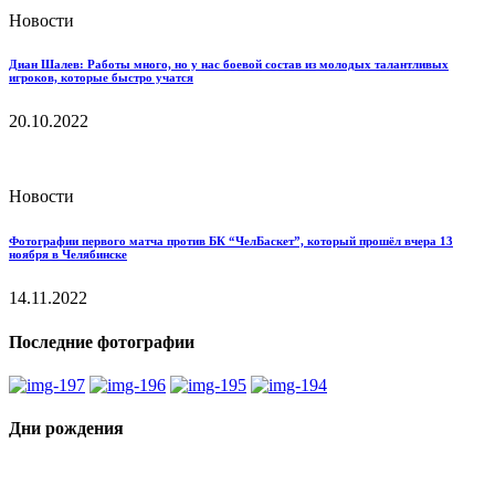
Новости
Диан Шалев: Работы много, но у нас боевой состав из молодых талантливых
игроков, которые быстро учатся
20.10.2022
Новости
Фотографии первого матча против БК “ЧелБаскет”, который прошёл вчера 13
ноября в Челябинске
14.11.2022
Последние фотографии
Дни рождения