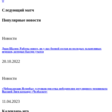
0
Следующий матч
Популярные новости
Новости
Диан Шалев: Работы много, но у нас боевой состав из молодых талантливых
игроков, которые быстро учатся
20.10.2022
Новости
«Чебоксарские Ястребы» уступили три очка победителям регулярного чемпионата
Высшей Лиги команде «Челбаскет»
11.04.2023
Календарь игр