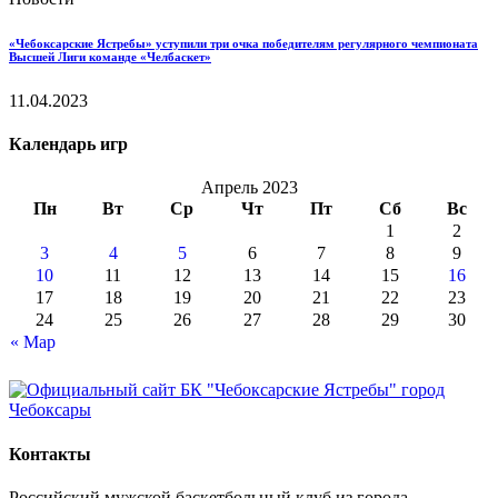
«Чебоксарские Ястребы» уступили три очка победителям регулярного чемпионата
Высшей Лиги команде «Челбаскет»
11.04.2023
Календарь игр
Апрель 2023
Пн
Вт
Ср
Чт
Пт
Сб
Вс
1
2
3
4
5
6
7
8
9
10
11
12
13
14
15
16
17
18
19
20
21
22
23
24
25
26
27
28
29
30
« Мар
Контакты
Российский мужской баскетбольный клуб из города