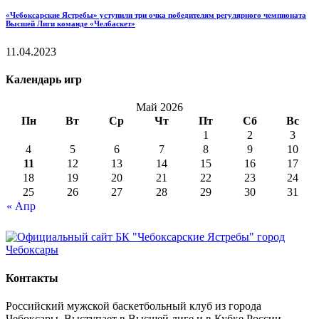
«Чебоксарские Ястребы» уступили три очка победителям регулярного чемпионата
Высшей Лиги команде «Челбаскет»
11.04.2023
Календарь игр
Май 2026
Пн
Вт
Ср
Чт
Пт
Сб
Вс
1
2
3
4
5
6
7
8
9
10
11
12
13
14
15
16
17
18
19
20
21
22
23
24
25
26
27
28
29
30
31
« Апр
Контакты
Российский мужской баскетбольный клуб из города
Чебоксары. Выступает в Высшей лиге и в Кубке России.