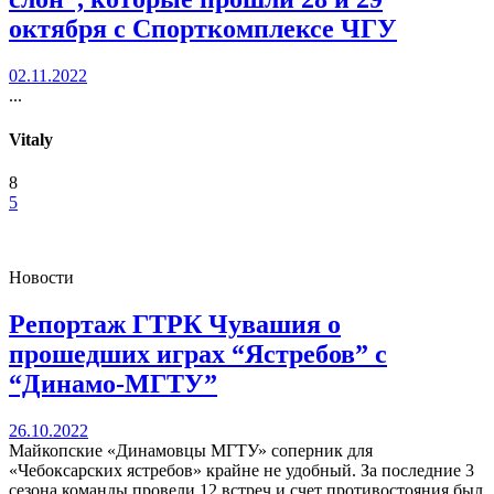
октября с Спорткомплексе ЧГУ
02.11.2022
...
Vitaly
8
5
Новости
Репортаж ГТРК Чувашия о
прошедших играх “Ястребов” с
“Динамо-МГТУ”
26.10.2022
Майкопские «Динамовцы МГТУ» соперник для
«Чебоксарских ястребов» крайне не удобный. За последние 3
сезона команды провели 12 встреч и счет противостояния был