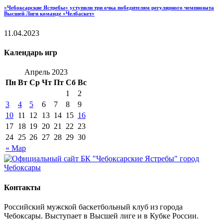
«Чебоксарские Ястребы» уступили три очка победителям регулярного чемпионата
Высшей Лиги команде «Челбаскет»
11.04.2023
Календарь игр
Апрель 2023
Пн
Вт
Ср
Чт
Пт
Сб
Вс
1
2
3
4
5
6
7
8
9
10
11
12
13
14
15
16
17
18
19
20
21
22
23
24
25
26
27
28
29
30
« Мар
Контакты
Российский мужской баскетбольный клуб из города
Чебоксары. Выступает в Высшей лиге и в Кубке России.