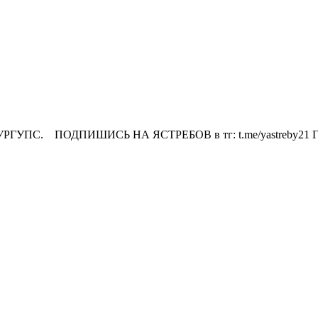
Л-УРГУПС. ПОДПИШИСЬ НА ЯСТРЕБОВ в тг: t.me/yastreby21 