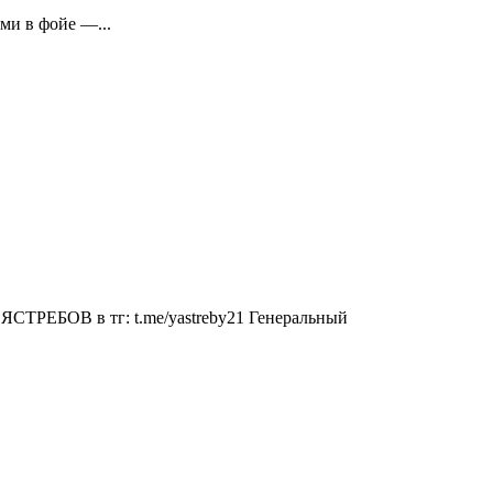
ми в фойе —...
СТРЕБОВ в тг: t.me/yastreby21 Генеральный