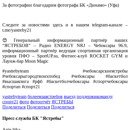
За фотографии благодарим фотографа БК «Динамо» (Уфа)
Следите за новостями здесь и в нашем telegram-канале –
t.me/yastreby21
😍Генеральный информационный партнёр наших
“ЯСТРЕБОВ” – Радио ENERGY NRJ – Чебоксары 96.9,
информационный партнёр ведущая спортивная организация
уровня ПФО – SportUP.su, Фитнес-клуб ROCKET GYM и
Лаунж-бар Moon Magic
#yastrebyteam #чебоксарскиеястребы
#чебоксарыгородтвоихпобед #чебоксары #баскетбол
#высшаялига #рфб #баскетболчебоксары #спортчебоксары
#спортап #спорт21
yastrebyteam
болеемзаястребов
выезд
поддержикоманду
спорт21
фото
фотоотчёт
ЯСТРЕБЫ
Поделиться
Поделиться
Поделиться
Пресс-служба БК "Ястребы"
Anje.liika