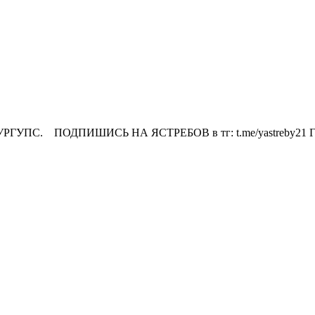
Л-УРГУПС. ПОДПИШИСЬ НА ЯСТРЕБОВ в тг: t.me/yastreby21 