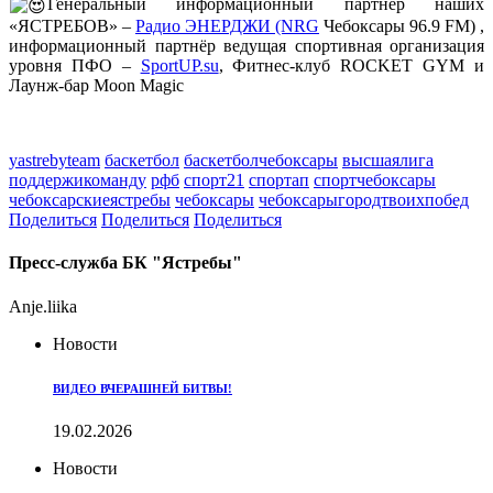
Генеральный информационный партнёр наших
«ЯСТРЕБОВ» –
Радио ЭНЕРДЖИ (NRG
Чебоксары 96.9 FM) ,
информационный партнёр ведущая спортивная организация
уровня ПФО –
SportUP.su
, Фитнес-клуб ROCKET GYM и
Лаунж-бар Moon Magic
yastrebyteam
баскетбол
баскетболчебоксары
высшаялига
поддержикоманду
рфб
спорт21
спортап
спортчебоксары
чебоксарскиеястребы
чебоксары
чебоксарыгородтвоихпобед
Поделиться
Поделиться
Поделиться
Пресс-служба БК "Ястребы"
Anje.liika
Новости
ВИДЕО ВЧЕРАШНЕЙ БИТВЫ!
19.02.2026
Новости