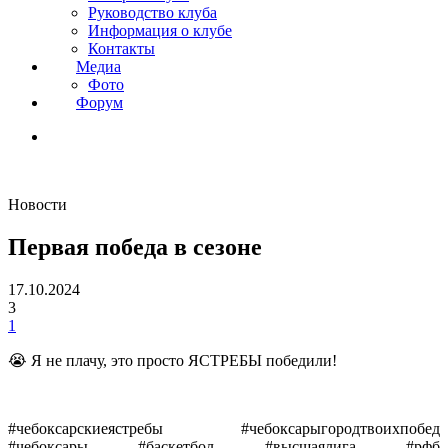
Руководство клуба
Информация о клубе
Контакты
Медиа
Фото
Форум
Новости
Первая победа в сезоне
17.10.2024
3
1
😭 Я не плачу, это просто ЯСТРЕБЫ победили!
#чебоксарскиеястребы #чебоксарыгородтвоихпобед
#чебоксары #баскетбол #высшаялига #рфб