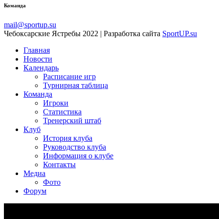
Команда
mail@sportup.su
Чебоксарские Ястребы 2022 | Разработка сайта
SportUP.su
Главная
Новости
Календарь
Расписание игр
Турнирная таблица
Команда
Игроки
Статистика
Тренерский штаб
Клуб
История клуба
Руководство клуба
Информация о клубе
Контакты
Медиа
Фото
Форум