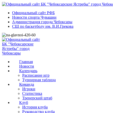
Официальный сайт РФБ
Новости спорта Чувашии
Администрация города Чебоксары
СШ по баскетболу им. В.И.Грекова
Главная
Новости
Календарь
Расписание игр
Турнирная таблица
Команда
Игроки
Статистика
Тренерский штаб
Клуб
История клуба
Руководство клуба