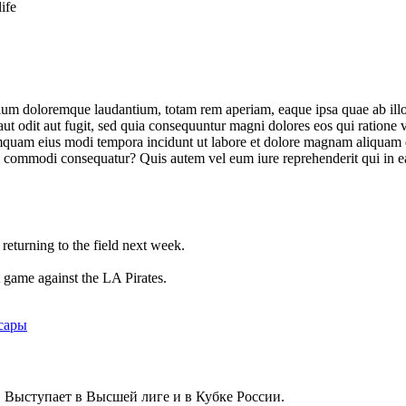
life
tium doloremque laudantium, totam rem aperiam, eaque ipsa quae ab illo in
ut odit aut fugit, sed quia consequuntur magni dolores eos qui ratione
n numquam eius modi tempora incidunt ut labore et dolore magnam aliqua
ea commodi consequatur? Quis autem vel eum iure reprehenderit qui in ea
returning to the field next week.
 game against the LA Pirates.
 Выступает в Высшей лиге и в Кубке России.