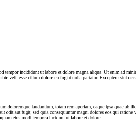
od tempor incididunt ut labore et dolore magna aliqua. Ut enim ad minim
te velit esse cillum dolore eu fugiat nulla pariatur. Excepteur sint occa
tium doloremque laudantium, totam rem aperiam, eaque ipsa quae ab illo in
ut odit aut fugit, sed quia consequuntur magni dolores eos qui ratione
umquam eius modi tempora incidunt ut labore et dolore.