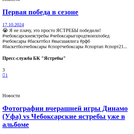
Первая победа в сезоне
17.10.2024
😭 Я не плачу, это просто ЯСТРЕБЫ победили!
#чебоксарскиеястребы #чебоксарыгородтвоихпобед
#чебоксары #баскетбол #высшаялига #рфб
#баскетболчебоксары #спортчебоксары #спортап #спорт21...
Пресс-служба БК "Ястребы"
3
1
Новости
Фотографии вчерашней игры Динамо
(Уфа) vs Чебоксарские ястребы уже в
альбоме