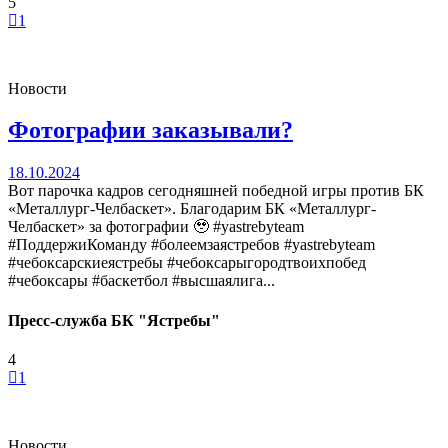
5
1
Новости
Фотографии заказывали?
18.10.2024
Вот парочка кадров сегодняшней победной игры против БК
«Металлург-Челбаскет». Благодарим БК «Металлург-
Челбаскет» за фотографии 🥹 #yastrebyteam
#ПоддержиКоманду #болеемзаястребов #yastrebyteam
#чебоксарскиеястребы #чебоксарыгородтвоихпобед
#чебоксары #баскетбол #высшаялига...
Пресс-служба БК "Ястребы"
4
1
Новости