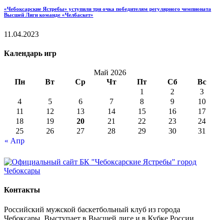
«Чебоксарские Ястребы» уступили три очка победителям регулярного чемпионата
Высшей Лиги команде «Челбаскет»
11.04.2023
Календарь игр
Май 2026
Пн
Вт
Ср
Чт
Пт
Сб
Вс
1
2
3
4
5
6
7
8
9
10
11
12
13
14
15
16
17
18
19
20
21
22
23
24
25
26
27
28
29
30
31
« Апр
Контакты
Российский мужской баскетбольный клуб из города
Чебоксары. Выступает в Высшей лиге и в Кубке России.