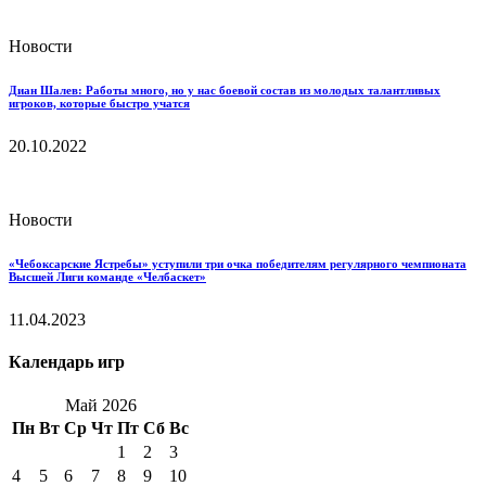
Новости
Диан Шалев: Работы много, но у нас боевой состав из молодых талантливых
игроков, которые быстро учатся
20.10.2022
Новости
«Чебоксарские Ястребы» уступили три очка победителям регулярного чемпионата
Высшей Лиги команде «Челбаскет»
11.04.2023
Календарь игр
Май 2026
Пн
Вт
Ср
Чт
Пт
Сб
Вс
1
2
3
4
5
6
7
8
9
10