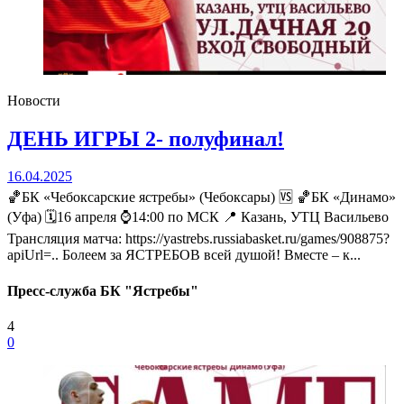
Новости
ДЕНЬ ИГРЫ 2- полуфинал!
16.04.2025
🏀БК «Чебоксарские ястребы» (Чебоксары) 🆚 🏀БК «Динамо»
(Уфа) 🗓16 апреля ⌚14:00 по МСК 📍 Казань, УТЦ Васильево
Трансляция матча: https://yastrebs.russiabasket.ru/games/908875?
apiUrl=.. Болеем за ЯСТРЕБОВ всей душой! Вместе – к...
Пресс-служба БК "Ястребы"
4
0