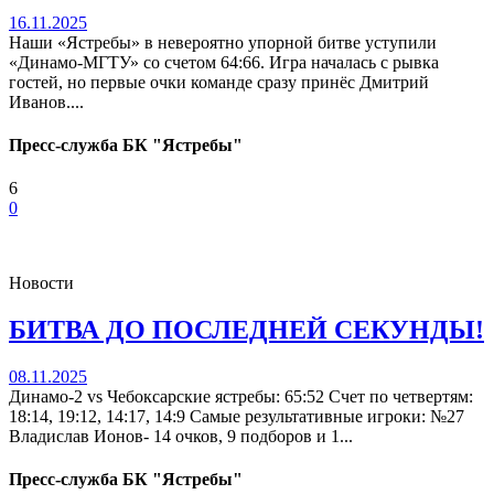
16.11.2025
Наши «Ястребы» в невероятно упорной битве уступили
«Динамо-МГТУ» со счетом 64:66. Игра началась с рывка
гостей, но первые очки команде сразу принёс Дмитрий
Иванов....
Пресс-служба БК "Ястребы"
6
0
Новости
БИТВА ДО ПОСЛЕДНЕЙ СЕКУНДЫ!
08.11.2025
Динамо-2 vs Чебоксарские ястребы: 65:52 Счет по четвертям:
18:14, 19:12, 14:17, 14:9 Самые результативные игроки: №27
Владислав Ионов- 14 очков, 9 подборов и 1...
Пресс-служба БК "Ястребы"