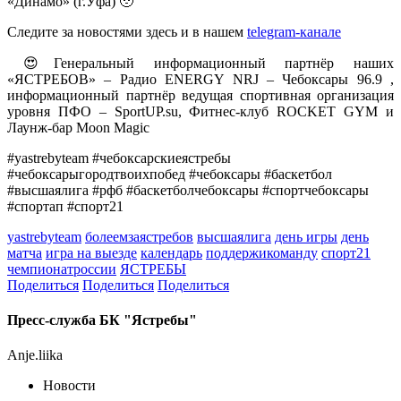
«Динамо» (г.Уфа) 🥹
Следите за новостями здесь и в нашем
telegram-канале
😍Генеральный информационный партнёр наших
«ЯСТРЕБОВ» – Радио ENERGY NRJ – Чебоксары 96.9 ,
информационный партнёр ведущая спортивная организация
уровня ПФО – SportUP.su, Фитнес-клуб ROCKET GYM и
Лаунж-бар Moon Magic
#yastrebyteam #чебоксарскиеястребы
#чебоксарыгородтвоихпобед #чебоксары #баскетбол
#высшаялига #рфб #баскетболчебоксары #спортчебоксары
#спортап #спорт21
yastrebyteam
болеемзаястребов
высшаялига
день игры
день
матча
игра на выезде
календарь
поддержикоманду
спорт21
чемпионатроссии
ЯСТРЕБЫ
Поделиться
Поделиться
Поделиться
Пресс-служба БК "Ястребы"
Anje.liika
Новости