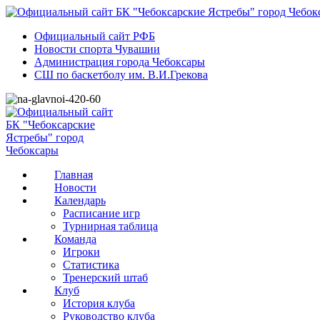
Официальный сайт РФБ
Новости спорта Чувашии
Администрация города Чебоксары
СШ по баскетболу им. В.И.Грекова
Главная
Новости
Календарь
Расписание игр
Турнирная таблица
Команда
Игроки
Статистика
Тренерский штаб
Клуб
История клуба
Руководство клуба