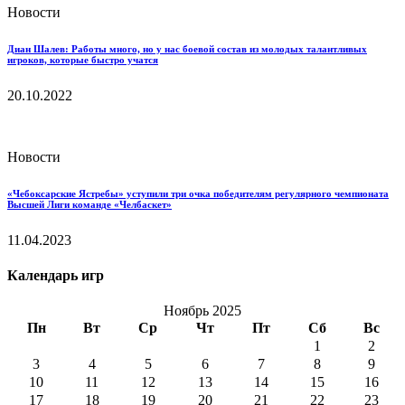
Новости
Диан Шалев: Работы много, но у нас боевой состав из молодых талантливых
игроков, которые быстро учатся
20.10.2022
Новости
«Чебоксарские Ястребы» уступили три очка победителям регулярного чемпионата
Высшей Лиги команде «Челбаскет»
11.04.2023
Календарь игр
Ноябрь 2025
Пн
Вт
Ср
Чт
Пт
Сб
Вс
1
2
3
4
5
6
7
8
9
10
11
12
13
14
15
16
17
18
19
20
21
22
23