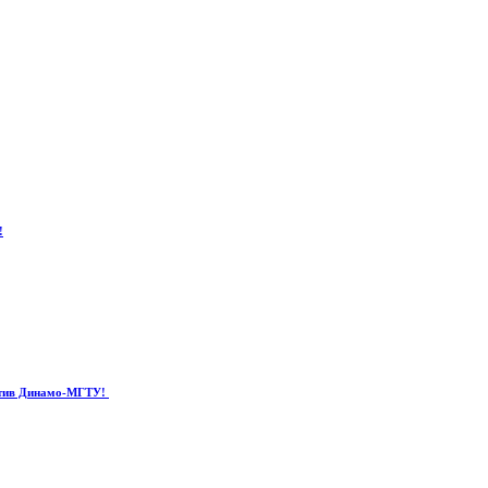
!
отив Динамо-МГТУ!