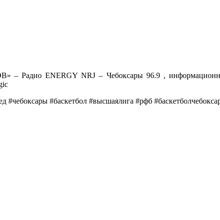
» – Радио ENERGY NRJ – Чебоксары 96.9 , информационны
ic
ед #чебоксары #баскетбол #высшаялига #рфб #баскетболчебокса