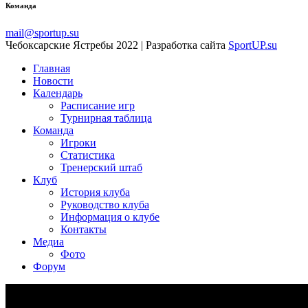
Команда
mail@sportup.su
Чебоксарские Ястребы 2022 | Разработка сайта
SportUP.su
Главная
Новости
Календарь
Расписание игр
Турнирная таблица
Команда
Игроки
Статистика
Тренерский штаб
Клуб
История клуба
Руководство клуба
Информация о клубе
Контакты
Медиа
Фото
Форум