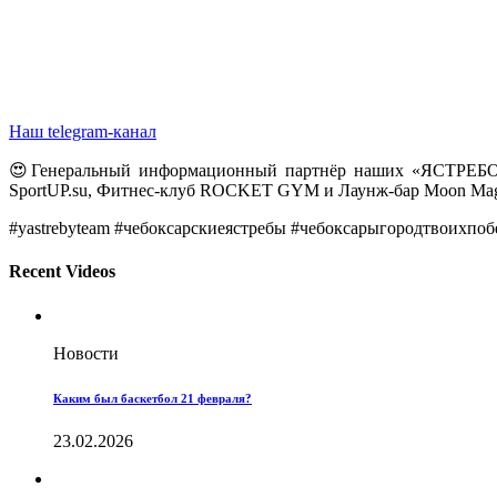
Наш telegram-канал
😍Генеральный информационный партнёр наших «ЯСТРЕБОВ
SportUP.su, Фитнес-клуб ROCKET GYM и Лаунж-бар Moon Mag
#yastrebyteam #чебоксарскиеястребы #чебоксарыгородтвоихпоб
Recent Videos
Новости
Каким был баскетбол 21 февраля?
23.02.2026