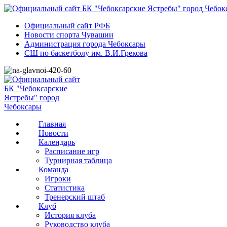
Официальный сайт РФБ
Новости спорта Чувашии
Администрация города Чебоксары
СШ по баскетболу им. В.И.Грекова
Главная
Новости
Календарь
Расписание игр
Турнирная таблица
Команда
Игроки
Статистика
Тренерский штаб
Клуб
История клуба
Руководство клуба