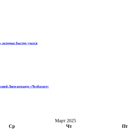
, которые быстро учатся
ысшей Лиги команде «Челбаскет»
Март 2025
Ср
Чт
Пт