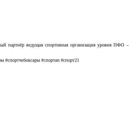
й партнёр ведущая спортивная организация уровня ПФО –
ры #спортчебоксары #спортап #спорт21