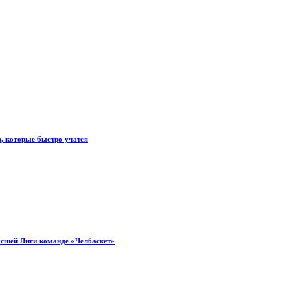
, которые быстро учатся
ысшей Лиги команде «Челбаскет»