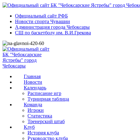
Официальный сайт РФБ
Новости спорта Чувашии
Администрация города Чебоксары
СШ по баскетболу им. В.И.Грекова
Главная
Новости
Календарь
Расписание игр
Турнирная таблица
Команда
Игроки
Статистика
Тренерский штаб
Клуб
История клуба
Руководство клуба