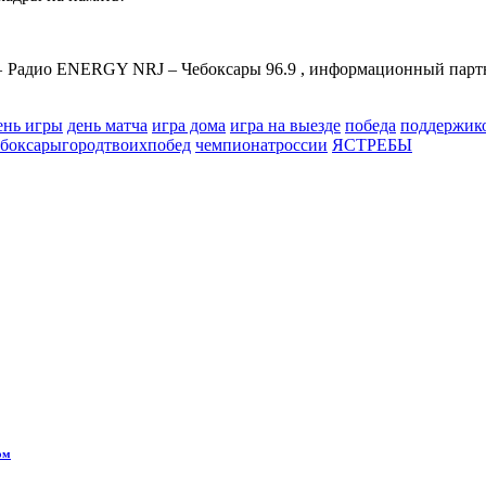
адио ENERGY NRJ – Чебоксары 96.9 , информационный партнёр
ень игры
день матча
игра дома
игра на выезде
победа
поддержик
ебоксарыгородтвоихпобед
чемпионатроссии
ЯСТРЕБЫ
ом