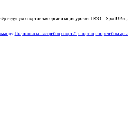
 ведущая спортивная организация уровня ПФО – SportUP.su,
оманду
Подпишисьнаястребов
спорт21
спортап
спортчебоксары