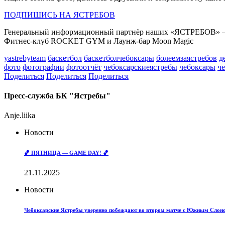
ПОДПИШИСЬ НА ЯСТРЕБОВ
Генеральный информационный партнёр наших «ЯСТРЕБОВ» – Р
Фитнес-клуб ROCKET GYM и Лаунж-бар Moon Magic
yastrebyteam
баскетбол
баскетболчебоксары
болеемзаястребов
д
фото
фотографии
фотоотчёт
чебоксарскиеястребы
чебоксары
ч
Поделиться
Поделиться
Поделиться
Пресс-служба БК "Ястребы"
Anje.liika
Новости
🏀 ПЯТНИЦА — GAME DAY! 🏀
21.11.2025
Новости
Чебоксарские Ястребы уверенно побеждают во втором матче с Южным Слон