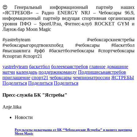
😍Генеральный информационный партнёр наших
«ЯСТРЕБОВ» – Радио ENERGY NRJ – Чебоксары 96.9,
информационный партнёр ведущая спортивная организация
уровня ПФО – SportUP.su, Фитнес-клуб ROCKET GYM и
Лаунж-бар Moon Magic
#yastrebyteam #чебоксарскиеястребы
#чебоксарыгородтвоихпобед #чебоксары #баскетбол
#высшаялига #рфб #баскетболчебоксары #спортчебоксары
#спортап #спорт21
yastrebyteam
баскетбол
болеемзаястребов
главное
домашние
матчи
календарь
поддержикоманду
Подпишисьнаястребов
приглашение
спорт21
чебоксары
чемпионатроссии
ЯСТРЕБЫ
Поделиться
Поделиться
Поделиться
Пресс-служба БК "Ястребы"
Anje.liika
Новости
Результаты розыгрыша от БК “Чебоксарские Ястребы” и нашего партнера
Moon Magic