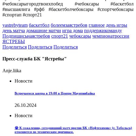
#чебоксарыгородтвоихпобед #чебоксары #баскетбол
#высшаялига #рфб #баскетболчебоксары #спортчебоксары
#спортап #спорт21
yastrebyteam
баскетбол
болеемзаястребов
главное
день игры
день матча
домашние матчи
игра дома
поддержикоманду
Подпишисьнаястребов
спорт21
чебоксары
чемпионатроссии
ЯСТРЕБЫ
Поделиться
Поделиться
Поделиться
Пресс-служба БК "Ястребы"
Anje.liika
Новости
Встречаемся завтра в 19:00 в Центре Маунтинбайка
26.10.2024
Новости
😭 К сожалению, сегодняшний матч против БК «Нефтехимик» (г. Тобольск)
отменяется по техническим причинам.