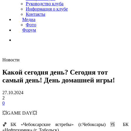
Руководство клуба
Информация о клубе
Контакты
Медиа
Фото
Форум
Новости
Какой сегодня день? Сегодня тот
самый день! День домашней игры!
27.10.2024
2
0
💥GAME DAY💥
🏀БК «Чебоксарские ястребы» (г.Чебоксары) 🆚 БК
«Нефтехимик» (г. Тобольск).