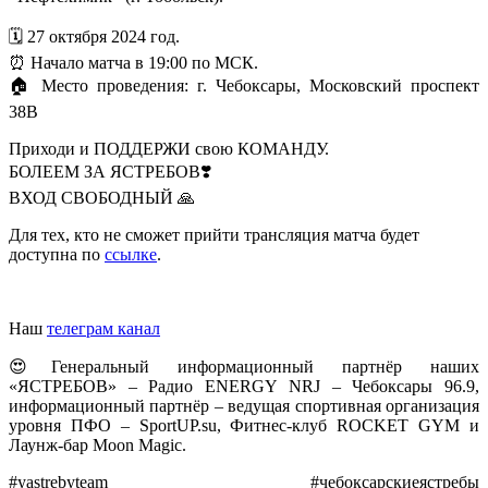
🗓️ 27 октября 2024 год.
⏰ Начало матча в 19:00 по МСК.
🏠 Место проведения: г. Чебоксары, Московский проспект
38В
Приходи и ПОДДЕРЖИ свою КОМАНДУ.
БОЛЕЕМ ЗА ЯСТРЕБОВ❣️
ВХОД СВОБОДНЫЙ 🙏
Для тех, кто не сможет прийти трансляция матча будет
доступна по
ссылке
.
Наш
телеграм канал
😍Генеральный информационный партнёр наших
«ЯСТРЕБОВ» – Радио ENERGY NRJ – Чебоксары 96.9,
информационный партнёр – ведущая спортивная организация
уровня ПФО – SportUP.su, Фитнес-клуб ROCKET GYM и
Лаунж-бар Moon Magic.
#yastrebyteam #чебоксарскиеястребы