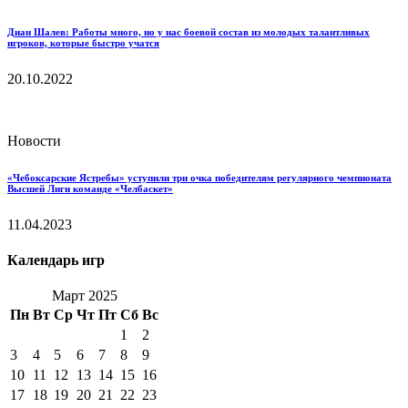
Диан Шалев: Работы много, но у нас боевой состав из молодых талантливых
игроков, которые быстро учатся
20.10.2022
Новости
«Чебоксарские Ястребы» уступили три очка победителям регулярного чемпионата
Высшей Лиги команде «Челбаскет»
11.04.2023
Календарь игр
Март 2025
Пн
Вт
Ср
Чт
Пт
Сб
Вс
1
2
3
4
5
6
7
8
9
10
11
12
13
14
15
16
17
18
19
20
21
22
23