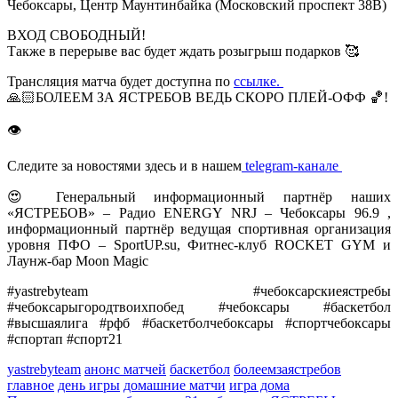
Чебоксары, Центр Маунтинбайка (Московский проспект 38В)
ВХОД СВОБОДНЫЙ!
Также в перерыве вас будет ждать розыгрыш подарков 🥰
Трансляция матча будет доступна по
ссылке.
🙏🏻БОЛЕЕМ ЗА ЯСТРЕБОВ ВЕДЬ СКОРО ПЛЕЙ-ОФФ 🏀!
👁
Следите за новостями здесь и в нашем
telegram-канале
😍 Генеральный информационный партнёр наших
«ЯСТРЕБОВ» – Радио ENERGY NRJ – Чебоксары 96.9 ,
информационный партнёр ведущая спортивная организация
уровня ПФО – SportUP.su, Фитнес-клуб ROCKET GYM и
Лаунж-бар Moon Magic
#yastrebyteam #чебоксарскиеястребы
#чебоксарыгородтвоихпобед #чебоксары #баскетбол
#высшаялига #рфб #баскетболчебоксары #спортчебоксары
#спортап #спорт21
yastrebyteam
анонс матчей
баскетбол
болеемзаястребов
главное
день игры
домашние матчи
игра дома