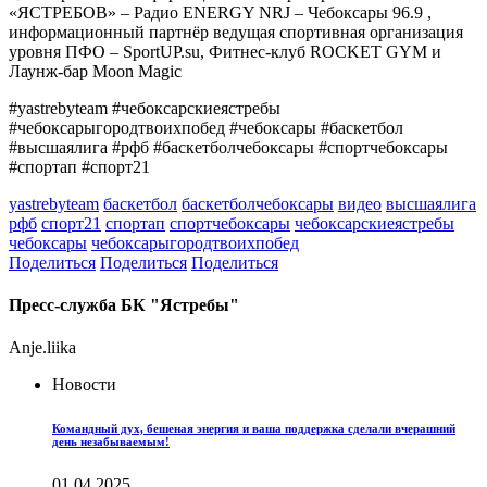
«ЯСТРЕБОВ» – Радио ENERGY NRJ – Чебоксары 96.9 ,
информационный партнёр ведущая спортивная организация
уровня ПФО – SportUP.su, Фитнес-клуб ROCKET GYM и
Лаунж-бар Moon Magic
#yastrebyteam #чебоксарскиеястребы
#чебоксарыгородтвоихпобед #чебоксары #баскетбол
#высшаялига #рфб #баскетболчебоксары #спортчебоксары
#спортап #спорт21
yastrebyteam
баскетбол
баскетболчебоксары
видео
высшаялига
рфб
спорт21
спортап
спортчебоксары
чебоксарскиеястребы
чебоксары
чебоксарыгородтвоихпобед
Поделиться
Поделиться
Поделиться
Пресс-служба БК "Ястребы"
Anje.liika
Новости
Командный дух, бешеная энергия и ваша поддержка сделали вчерашний
день незабываемым!
01.04.2025