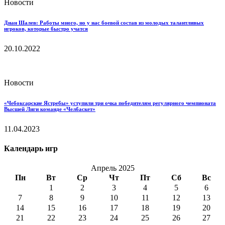
Новости
Диан Шалев: Работы много, но у нас боевой состав из молодых талантливых
игроков, которые быстро учатся
20.10.2022
Новости
«Чебоксарские Ястребы» уступили три очка победителям регулярного чемпионата
Высшей Лиги команде «Челбаскет»
11.04.2023
Календарь игр
Апрель 2025
Пн
Вт
Ср
Чт
Пт
Сб
Вс
1
2
3
4
5
6
7
8
9
10
11
12
13
14
15
16
17
18
19
20
21
22
23
24
25
26
27