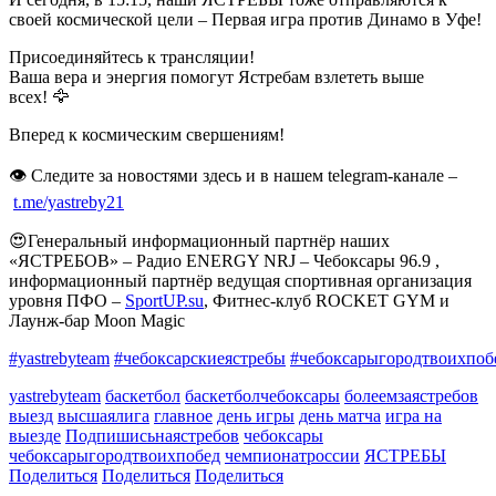
своей космической цели – Первая игра против Динамо в Уфе!
Присоединяйтесь к трансляции!
Ваша вера и энергия помогут Ястребам взлететь выше
всех! 🦅
Вперед к космическим свершениям!
👁 Следите за новостями здесь и в нашем telegram-канале –
t.me/yastreby21
😍Генеральный информационный партнёр наших
«ЯСТРЕБОВ» – Радио ENERGY NRJ – Чебоксары 96.9 ,
информационный партнёр ведущая спортивная организация
уровня ПФО –
SportUP.su
, Фитнес-клуб ROCKET GYM и
Лаунж-бар Moon Magic
#yastrebyteam
#чебоксарскиеястребы
#чебоксарыгородтвоихпоб
yastrebyteam
баскетбол
баскетболчебоксары
болеемзаястребов
выезд
высшаялига
главное
день игры
день матча
игра на
выезде
Подпишисьнаястребов
чебоксары
чебоксарыгородтвоихпобед
чемпионатроссии
ЯСТРЕБЫ
Поделиться
Поделиться
Поделиться