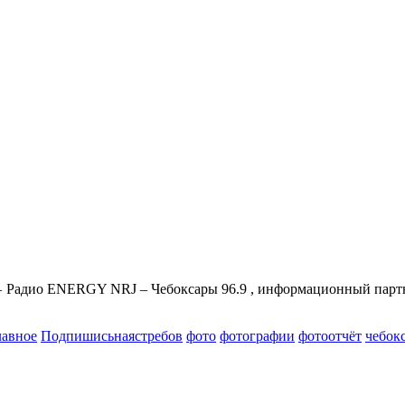
адио ENERGY NRJ – Чебоксары 96.9 , информационный партнёр
лавное
Подпишисьнаястребов
фото
фотографии
фотоотчёт
чебок