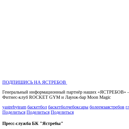
ПОДПИШИСЬ НА ЯСТРЕБОВ
Генеральный информационный партнёр наших «ЯСТРЕБОВ» – Р
Фитнес-клуб ROCKET GYM и Лаунж-бар Moon Magic
yastrebyteam
баскетбол
баскетболчебоксары
болеемзаястребов
г
Поделиться
Поделиться
Поделиться
Пресс-служба БК "Ястребы"