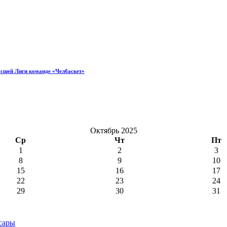
ысшей Лиги команде «Челбаскет»
Октябрь 2025
Ср
Чт
Пт
1
2
3
8
9
10
15
16
17
22
23
24
29
30
31