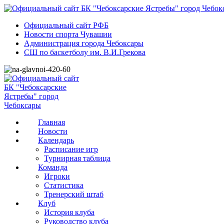
Официальный сайт РФБ
Новости спорта Чувашии
Администрация города Чебоксары
СШ по баскетболу им. В.И.Грекова
Главная
Новости
Календарь
Расписание игр
Турнирная таблица
Команда
Игроки
Статистика
Тренерский штаб
Клуб
История клуба
Руководство клуба