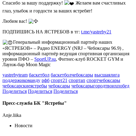
Спасибо за вашу поддержку!
Желаем вам счастливых
глаз, улыбок и гордости за ваших ястребят!
Любим вас!
ПОДПИШИСЬ НА ЯСТРЕБОВ в тг:
t.me/yastreby21
Генеральный информационный партнёр наших
«ЯСТРЕБОВ» – Радио ENERGY (NRJ – Чебоксары 96.9) ,
информационный партнёр ведущая спортивная организация
уровня ПФО –
SportUP.su
, Фитнес-клуб ROCKET GYM и
Лаунж-бар Moon Magic
yastrebyteam
баскетбол
баскетболчебоксары
высшаялига
поддержикоманду
рфб
спорт21
спортап
спортчебоксары
чебоксарскиеястребы
чебоксары
чебоксарыгородтвоихпобед
Поделиться
Поделиться
Поделиться
Пресс-служба БК "Ястребы"
Anje.liika
Новости