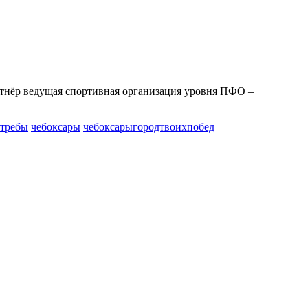
нёр ведущая спортивная организация уровня ПФО –
стребы
чебоксары
чебоксарыгородтвоихпобед