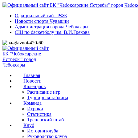
Официальный сайт РФБ
Новости спорта Чувашии
Администрация города Чебоксары
СШ по баскетболу им. В.И.Грекова
Главная
Новости
Календарь
Расписание игр
Турнирная таблица
Команда
Игроки
Статистика
Тренерский штаб
Клуб
История клуба
Руководство клуба