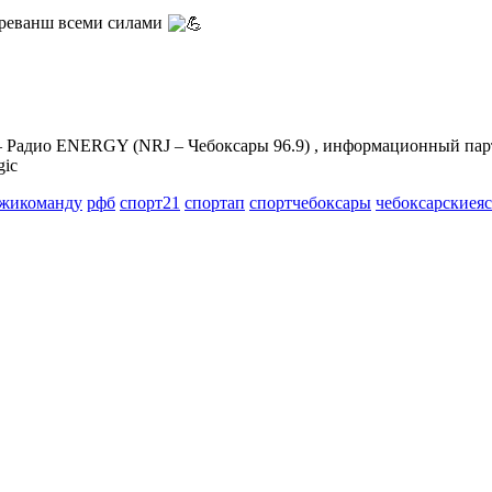
а реванш всеми силами
адио ENERGY (NRJ – Чебоксары 96.9) , информационный парт
ic
жикоманду
рфб
спорт21
спортап
спортчебоксары
чебоксарскиея