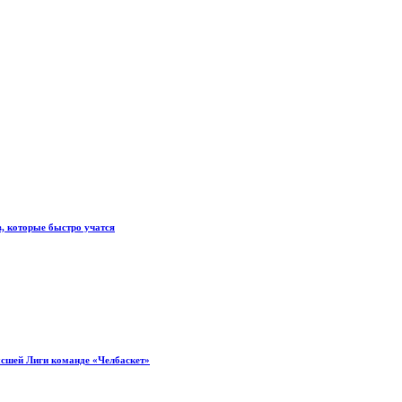
, которые быстро учатся
ысшей Лиги команде «Челбаскет»