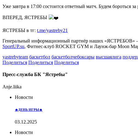
Уже завтра в 17:00 состоится ответный матч. Будем бороться з
ВПЕРЕД, ЯСТРЕБЫ
ЯСТРЕБЫ в тг:
t.me/yastreby21
Генеральный информационный партнёр наших «ЯСТРЕБОВ» – Р
SportUP.su
, Фитнес-клуб ROCKET GYM и Лаунж-бар Moon Mag
yastrebyteam
баскетбол
баскетболчебоксары
высшаялига
поддер
Поделиться
Поделиться
Поделиться
Пресс-служба БК "Ястребы"
Anje.liika
Новости
🔥ДЕНЬ ИГРЫ🔥
03.12.2025
Новости