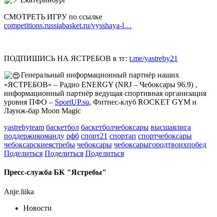
СМОТРЕТЬ ИГРУ по ссылке
competitions.russiabasket.ru/vysshaya-l…
ПОДПИШИСЬ НА ЯСТРЕБОВ в тг:
t.me/yastreby21
Генеральный информационный партнёр наших
«ЯСТРЕБОВ» – Радио ENERGY (NRJ – Чебоксары 96.9) ,
информационный партнёр ведущая спортивная организация
уровня ПФО –
SportUP.su
, Фитнес-клуб ROCKET GYM и
Лаунж-бар Moon Magic
yastrebyteam
баскетбол
баскетболчебоксары
высшаялига
поддержикоманду
рфб
спорт21
спортап
спортчебоксары
чебоксарскиеястребы
чебоксары
чебоксарыгородтвоихпобед
Поделиться
Поделиться
Поделиться
Пресс-служба БК "Ястребы"
Anje.liika
Новости