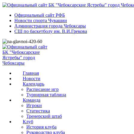
Официальный сайт РФБ
Новости спорта Чувашии
Администрация города Чебоксары
СШ по баскетболу им. В.И.Грекова
Главная
Новости
Календарь
Расписание игр
Турнирная таблица
Команда
Игроки
Статистика
Тренерский штаб
Клуб
История клуба
Руководство клуба