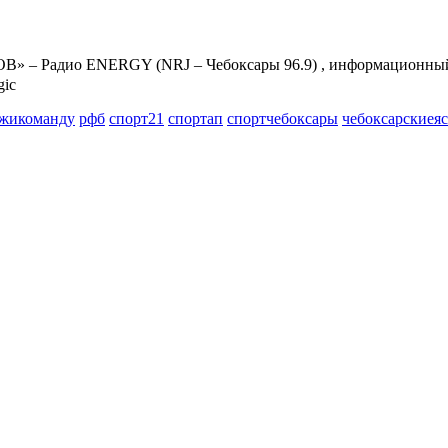
» – Радио ENERGY (NRJ – Чебоксары 96.9) , информационный 
ic
жикоманду
рфб
спорт21
спортап
спортчебоксары
чебоксарскиея