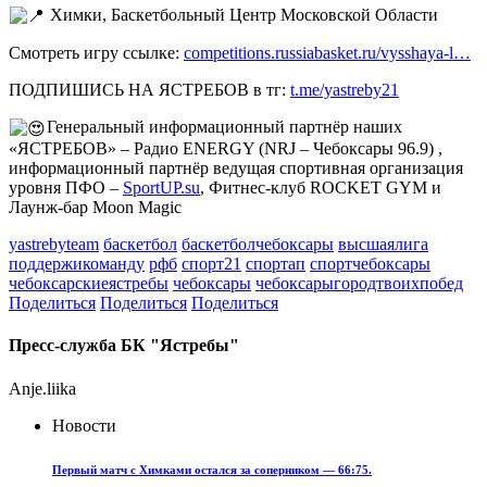
Химки, Баскетбольный Центр Московской Области
Смотреть игру ссылке:
competitions.russiabasket.ru/vysshaya-l…
ПОДПИШИСЬ НА ЯСТРЕБОВ в тг:
t.me/yastreby21
Генеральный информационный партнёр наших
«ЯСТРЕБОВ» – Радио ENERGY (NRJ – Чебоксары 96.9) ,
информационный партнёр ведущая спортивная организация
уровня ПФО –
SportUP.su
, Фитнес-клуб ROCKET GYM и
Лаунж-бар Moon Magic
yastrebyteam
баскетбол
баскетболчебоксары
высшаялига
поддержикоманду
рфб
спорт21
спортап
спортчебоксары
чебоксарскиеястребы
чебоксары
чебоксарыгородтвоихпобед
Поделиться
Поделиться
Поделиться
Пресс-служба БК "Ястребы"
Anje.liika
Новости
Первый матч с Химками остался за соперником — 66:75.