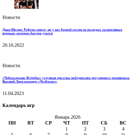
Новости
Диан Шалев: Работы много, но у нас боевой состав из молодых талантливых
игроков, которые быстро учатся
20.10.2022
Новости
«Чебоксарские Ястребы» уступили три очка победителям регулярного чемпионата
Высшей Лиги команде «Челбаскет»
11.04.2023
Календарь игр
Январь 2026
ПН
ВТ
СР
ЧТ
ПТ
СБ
ВС
1
2
3
4
5
6
7
8
9
10
11