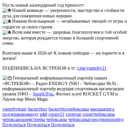
Пусть новый календарный год принесет:
Нашей команде — уверенности, мастерства и стойкости
духа для покорения новых вершин.
Нашим болельщикам — незабываемых эмоций от игры и
гордости за своих героев.
Всем нам вместе — здоровья, благополучия и той особой
энергии, которая рождается только в большой спортивной
семье.
Взлетаем выше в 2026-м! К новым победам — на паркете и в
жизни!
ПОДПИШИСЬ НА ЯСТРЕБОВ в тг:
t.me/yastreby21
Генеральный информационный партнёр наших
«ЯСТРЕБОВ» – Радио ENERGY (NRJ – Чебоксары 96.9) ,
информационный партнёр ведущая спортивная организация
уровня ПФО –
SportUP.su
, Фитнес-клуб ROCKET GYM и
Лаунж-бар Moon Magic
yastrebyteam
баскетбол
баскетболчебоксары
высшаялига
поддержикоманду
рфб
спорт21
спортап
спортчебоксары
чебоксарскиеястребы
чебоксары
чебоксарыгородтвоихпобед
Поделиться
Поделиться
Поделиться