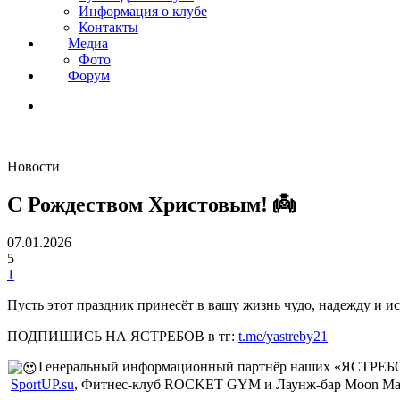
Информация о клубе
Контакты
Медиа
Фото
Форум
Новости
С Рождеством Христовым! 👼
07.01.2026
5
1
Пусть этот праздник принесёт в вашу жизнь чудо, надежду и и
ПОДПИШИСЬ НА ЯСТРЕБОВ в тг:
t.me/yastreby21
Генеральный информационный партнёр наших «ЯСТРЕБОВ
SportUP.su
, Фитнес-клуб ROCKET GYM и Лаунж-бар Moon Ma