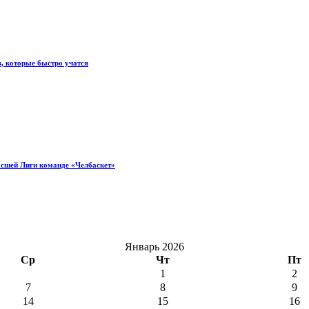
, которые быстро учатся
ысшей Лиги команде «Челбаскет»
Январь 2026
Ср
Чт
Пт
1
2
7
8
9
14
15
16