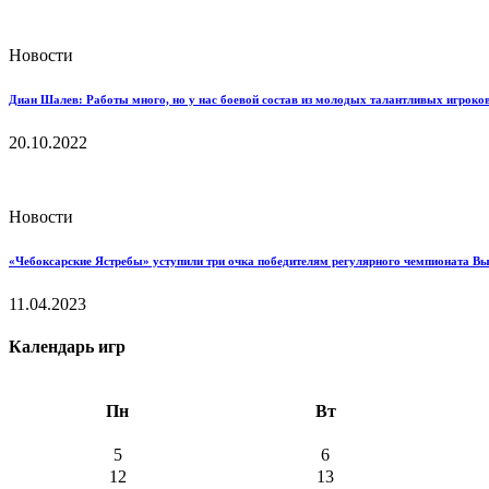
Новости
Диан Шалев: Работы много, но у нас боевой состав из молодых талантливых игроков
20.10.2022
Новости
«Чебоксарские Ястребы» уступили три очка победителям регулярного чемпионата В
11.04.2023
Календарь игр
Пн
Вт
5
6
12
13