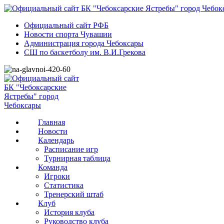
Официальный сайт РФБ
Новости спорта Чувашии
Администрация города Чебоксары
СШ по баскетболу им. В.И.Грекова
Главная
Новости
Календарь
Расписание игр
Турнирная таблица
Команда
Игроки
Статистика
Тренерский штаб
Клуб
История клуба
Руководство клуба