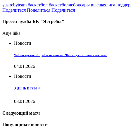
yastrebyteam
баскетбол
баскетболчебоксары
высшаялига
поддер
Поделиться
Поделиться
Поделиться
Пресс-служба БК "Ястребы"
Anje.liika
Новости
Чебоксарские Ястребы начинают 2026 год с гостевых матчей!
04.01.2026
Новости
⚡️ ДЕНЬ ИГРЫ ⚡️
08.01.2026
Следующий матч
Популярные новости