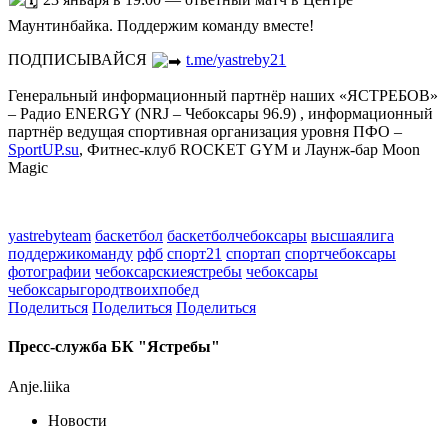
23 января в 19:00 — ответный матч в Центре
Маунтинбайка. Поддержим команду вместе!
ПОДПИСЫВАЙСЯ
t.me/yastreby21
Генеральный информационный партнёр наших «ЯСТРЕБОВ»
– Радио ENERGY (NRJ – Чебоксары 96.9) , информационный
партнёр ведущая спортивная организация уровня ПФО –
SportUP.su
, Фитнес-клуб ROCKET GYM и Лаунж-бар Moon
Magic
yastrebyteam
баскетбол
баскетболчебоксары
высшаялига
поддержикоманду
рфб
спорт21
спортап
спортчебоксары
фотографии
чебоксарскиеястребы
чебоксары
чебоксарыгородтвоихпобед
Поделиться
Поделиться
Поделиться
Пресс-служба БК "Ястребы"
Anje.liika
Новости