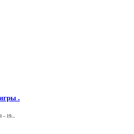
игры .
– 19...