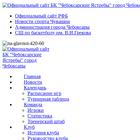
Официальный сайт РФБ
Новости спорта Чувашии
Администрация города Чебоксары
СШ по баскетболу им. В.И.Грекова
Главная
Новости
Календарь
Расписание игр
Турнирная таблица
Команда
Игроки
Статистика
Тренерский штаб
Клуб
История клуба
Руководство клуба