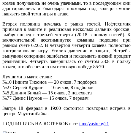
хозяев получались не очень удачными, то в последующем они
адаптировались и благодаря проходам под кольцо смогли
навязать свой темп игры в атаке.
Вторая половина началась с рывка гостей. Нефтехимик
прибавил в защите и реализовал несколько дальних бросков,
выйдя вперед в третьей четверти (20:18 в пользу гостей). К
заключительной десятиминутке команды подошли при
равном счете 62:62. В четвертой четверти хозяева полностью
контролировали игру. Усилив давление в защите, Ястребы
вынудили соперника ошибаться и показывать низкий процент
реализации. Четверть завершилась со счетом 23:8 в пользу
хозяев, что обеспечило им итоговую победу 85:70.
Лучшими в мачте стали:
№10 Никита Тихонов — 20 очков, 7 подборов
№27 Сергей Кудрин — 16 очков, 8 подборов
№5 Даниил Билый — 15 очков, 2 перехвата
№77 Денис Наумов — 15 очков, 7 передач
Завтра 18 февраля в 19:00 состоится повторная встреча в
центре Маунтинбайка.
ПОДПИШИСЬ НА ЯСТРЕБОВ в тг:
t.me/yastreby21