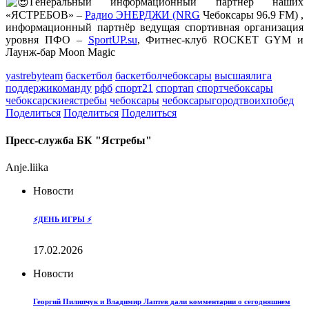
Генеральный информационный партнёр наших
«ЯСТРЕБОВ» –
Радио ЭНЕРДЖИ (NRG
Чебоксары 96.9 FM) ,
информационный партнёр ведущая спортивная организация
уровня ПФО –
SportUP.su
, Фитнес-клуб ROCKET GYM и
Лаунж-бар Moon Magic
yastrebyteam
баскетбол
баскетболчебоксары
высшаялига
поддержикоманду
рфб
спорт21
спортап
спортчебоксары
чебоксарскиеястребы
чебоксары
чебоксарыгородтвоихпобед
Поделиться
Поделиться
Поделиться
Пресс-служба БК "Ястребы"
Anje.liika
Новости
⚡️ДЕНЬ ИГРЫ ⚡️
17.02.2026
Новости
Георгий Пилипчук и Владимир Лаптев дали комментарии о сегодняшнем