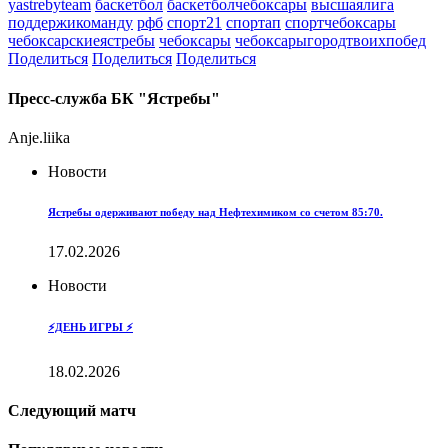
yastrebyteam
баскетбол
баскетболчебоксары
высшаялига
поддержикоманду
рфб
спорт21
спортап
спортчебоксары
чебоксарскиеястребы
чебоксары
чебоксарыгородтвоихпобед
Поделиться
Поделиться
Поделиться
Пресс-служба БК "Ястребы"
Anje.liika
Новости
Ястребы одерживают победу над Нефтехимиком со счетом 85:70.
17.02.2026
Новости
⚡️ДЕНЬ ИГРЫ ⚡️
18.02.2026
Следующий матч