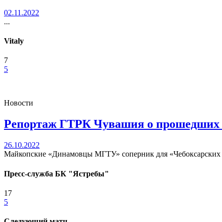
02.11.2022
...
Vitaly
7
5
Новости
Репортаж ГТРК Чувашия о прошедших 
26.10.2022
Майкопские «Динамовцы МГТУ» соперник для «Чебоксарских яст
Пресс-служба БК "Ястребы"
17
5
Следующий матч