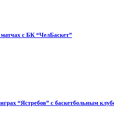
матчах с БК “ЧелБаскет”
грах “Ястребов” с баскетбольным клу