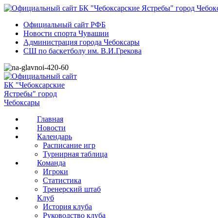
Официальный сайт РФБ
Новости спорта Чувашии
Администрация города Чебоксары
СШ по баскетболу им. В.И.Грекова
Главная
Новости
Календарь
Расписание игр
Турнирная таблица
Команда
Игроки
Статистика
Тренерский штаб
Клуб
История клуба
Руководство клуба